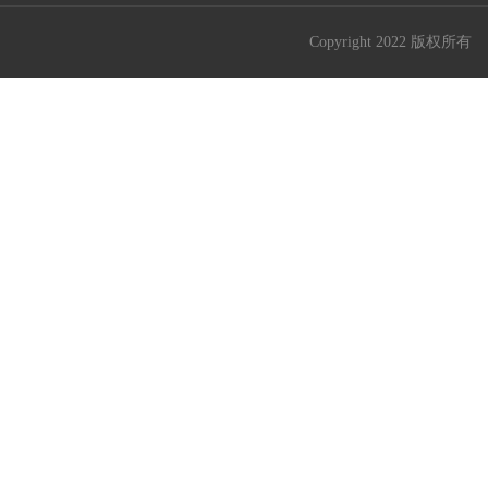
Copyright 2022 版权所有