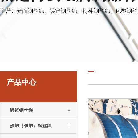
产品中心
镀锌钢丝绳
涂塑（包塑）钢丝绳