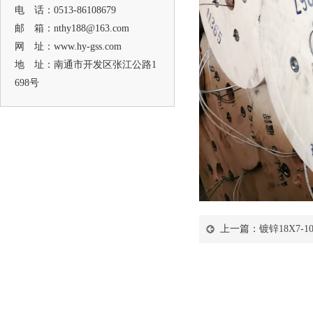
电 话：0513-86108679
邮 箱：nthy188@163.com
网 址：www.hy-gss.com
地 址：南通市开发区张江公路1
698号
上一篇：
镀锌18X7-1