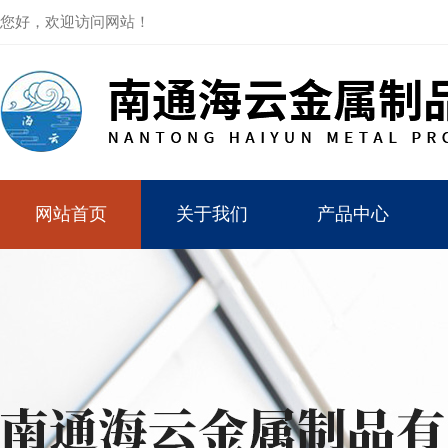
您好，欢迎访问网站！
网站首页
关于我们
产品中心