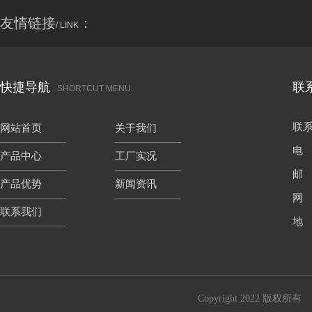
友情链接
：
/ LINK
快捷导航
联
SHORTCUT MENU
联系
网站首页
关于我们
电 
产品中心
工厂实况
邮 
产品优势
新闻资讯
网 址
联系我们
地 
Copyright 2022 版权所有