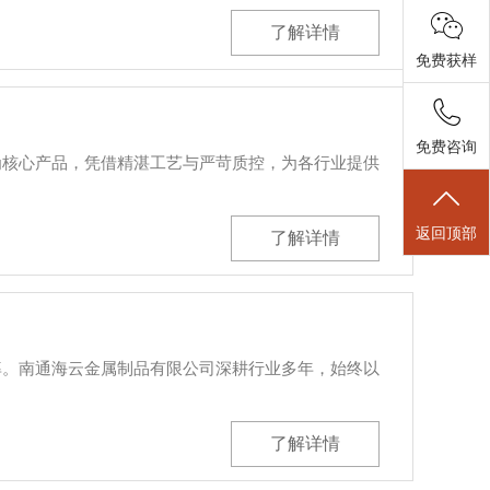
了解详情
免费获样
免费咨询
为核心产品，凭借精湛工艺与严苛质控，为各行业提供
返回顶部
了解详情
率。南通海云金属制品有限公司深耕行业多年，始终以
了解详情