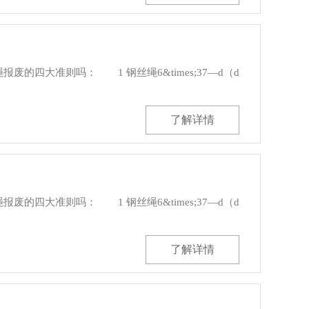
四大准则吗： 1 钢丝绳6&times;37―d（d
了解详情
四大准则吗： 1 钢丝绳6&times;37―d（d
了解详情