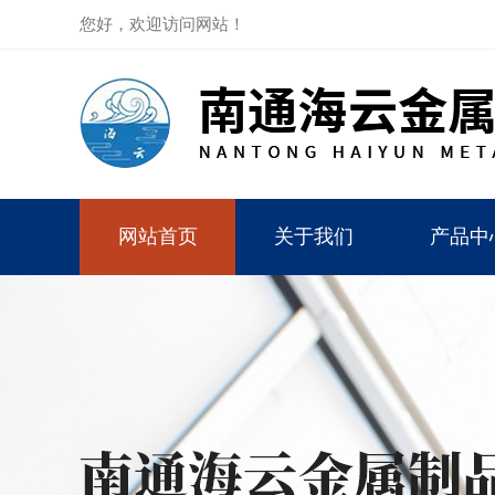
您好，欢迎访问网站！
网站首页
关于我们
产品中