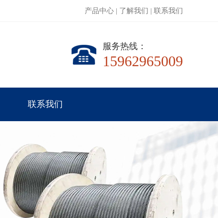
产品中心
|
了解我们
|
联系我们
服务热线：
15962965009
联系我们