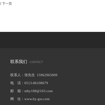
2
下一页
联系我们
CONTACT
联系人：张先生 15962965009
电 话：0513-86108679
邮 箱：nthy188@163.com
网 址：www.hy-gss.com