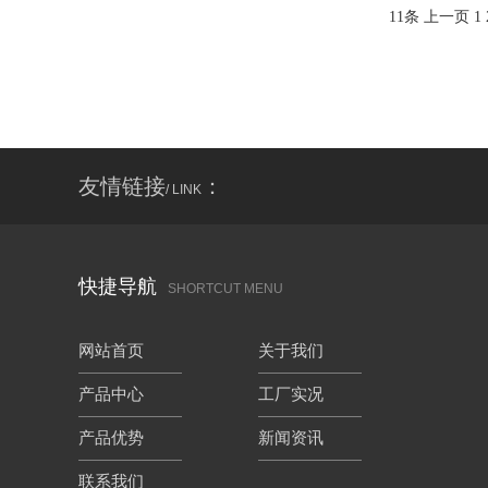
11条
上一页
1
友情链接
：
/ LINK
快捷导航
SHORTCUT MENU
网站首页
关于我们
产品中心
工厂实况
产品优势
新闻资讯
联系我们