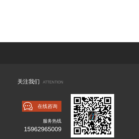
关注我们
ATTENTION
在线咨询
服务热线
15962965009